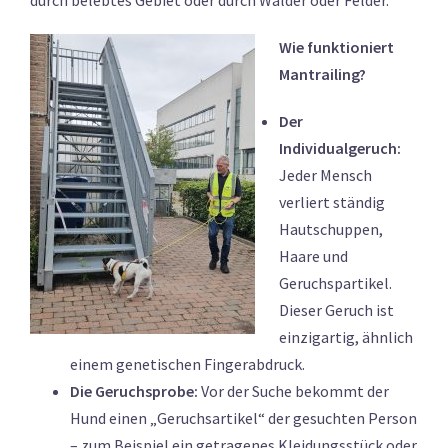
durch belebtes Gebiet oder durch Wälder oder Felder.
Wie funktioniert
Mantrailing?
Der
Individualgeruch:
Jeder Mensch
verliert ständig
Hautschuppen,
Haare und
Geruchspartikel.
Dieser Geruch ist
einzigartig, ähnlich
einem genetischen Fingerabdruck.
Die Geruchsprobe:
Vor der Suche bekommt der
Hund einen „Geruchsartikel“ der gesuchten Person
– zum Beispiel ein getragenes Kleidungsstück oder