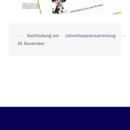
Beitrags-
⟵
Nachtübung am
Jahreshaupversammlung
⟶
Navigation
16. November