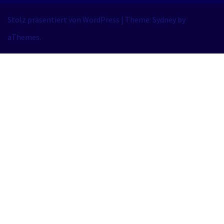
Stolz präsentiert von WordPress
|
Theme:
Sydney
by
aThemes.