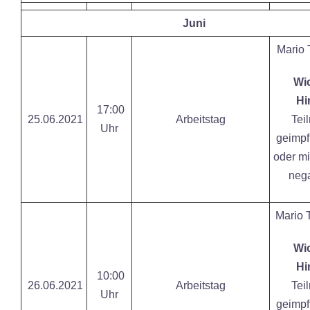
Juni
Mario 
Wic
Hi
17:00
25.06.2021
Arbeitstag
Tei
Uhr
geimpf
oder mi
nega
Mario 
Wic
Hi
10:00
26.06.2021
Arbeitstag
Tei
Uhr
geimpf