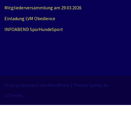
Mitgliederversammlung am 29.03.2026
Einladung LVM Obedience
INFOABEND SpürHundeSport
Stolz präsentiert von WordPress
|
Theme:
Sydney
by
aThemes.