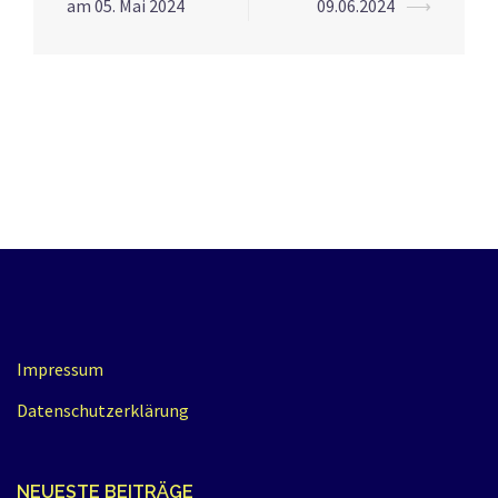
Navigation
am 05. Mai 2024
09.06.2024
⟶
Impressum
Datenschutzerklärung
NEUESTE BEITRÄGE