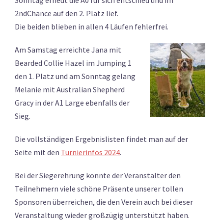
Sonntag erneut die A0 für sich entschied und im
2ndChance auf den 2. Platz lief.
Die beiden blieben in allen 4 Läufen fehlerfrei.
Am Samstag erreichte Jana mit
Bearded Collie Hazel im Jumping 1
den 1. Platz und am Sonntag gelang
Melanie mit Australian Shepherd
Gracy in der A1 Large ebenfalls der
Sieg.
Die vollständigen Ergebnislisten findet man auf der
Seite mit den
Turnierinfos 2024
.
Bei der Siegerehrung konnte der Veranstalter den
Teilnehmern viele schöne Präsente unserer tollen
Sponsoren überreichen, die den Verein auch bei dieser
Veranstaltung wieder großzügig unterstützt haben.