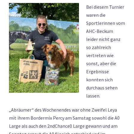
Bei diesem Turnier
waren die
Sportlerinnen vom
AHC-Beckum
leider nicht ganz
so zahlreich
vertreten wie
sonst, aber die
Ergebnisse
konnten sich
durchaus sehen
lassen.
„Abräumer“ des Wochenendes war ohne Zweifel Leya
mit ihrem Bordermix Percy am Samstag sowohl die A0
Large als auch den 2ndChance0 Large gewann und am