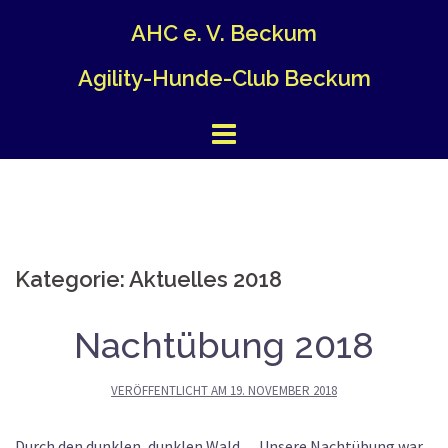
Springe
AHC e. V. Beckum
zum
Inhalt
Agility-Hunde-Club Beckum
Kategorie:
Aktuelles 2018
Nachtübung 2018
VERÖFFENTLICHT AM
19. NOVEMBER 2018
Durch den dunklen, dunklen Wald… Unsere Nachtübung war