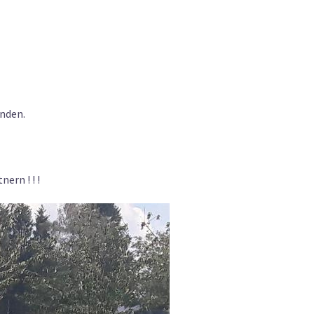
anden.
ern ! ! !