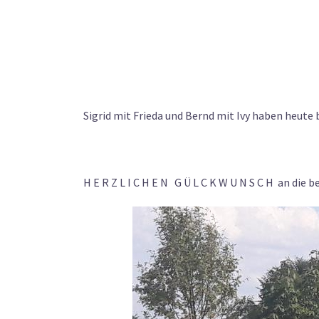
Sigrid mit Frieda und Bernd mit Ivy haben heute
H E R Z L I C H E N G Ü L C K W U N S C H an die 