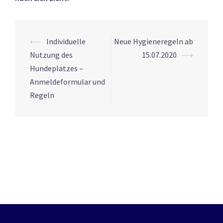
Beitrags-
⟵
Individuelle
Neue Hygieneregeln ab
Navigation
Nutzung des
15.07.2020
⟶
Hundeplatzes –
Anmeldeformular und
Regeln