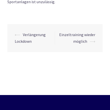
Sportanlagen ist unzulässig.
Beitrags-
⟵
Verlängerung
Einzeltraining wieder
Navigation
Lockdown
möglich
⟶