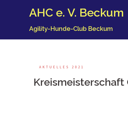
Springe
AHC e. V. Beckum
zum
Inhalt
Agility-Hunde-Club Beckum
AKTUELLES 2021
Kreismeisterschaft