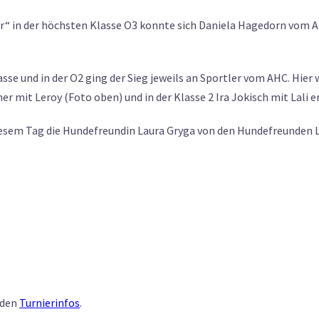
er“ in der höchsten Klasse O3 konnte sich Daniela Hagedorn vom 
sse und in der O2 ging der Sieg jeweils an Sportler vom AHC. Hier 
r mit Leroy (Foto oben) und in der Klasse 2 Ira Jokisch mit Lali e
iesem Tag die Hundefreundin Laura Gryga von den Hundefreunden L
 den
Turnierinfos
.