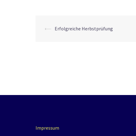
Beitrags-
⟵
Erfolgreiche Herbstprüfung
Navigation
Impressum